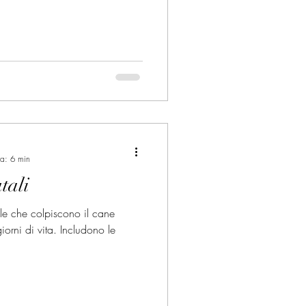
ra: 6 min
tali
lle che colpiscono il cane
orni di vita. Includono le