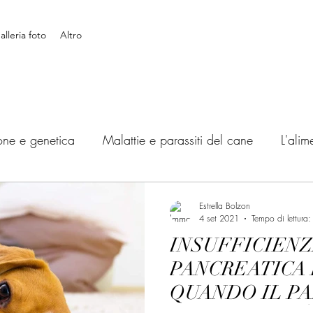
alleria foto
Altro
one e genetica
Malattie e parassiti del cane
L'ali
Viaggiare con il cane
Educazione e Addestramento
Estrella Bolzon
4 set 2021
Tempo di lettura:
INSUFFICIEN
Salute
PANCREATICA 
QUANDO IL P