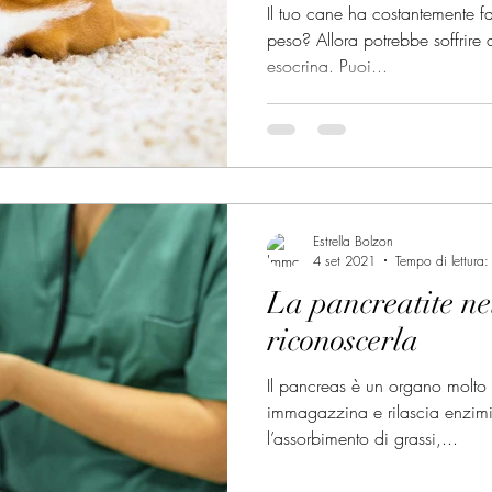
FUNZIONA PI
Il tuo cane ha costantemente 
CORRETTAME
peso? Allora potrebbe soffrire 
esocrina. Puoi...
Estrella Bolzon
4 set 2021
Tempo di lettura:
La pancreatite ne
riconoscerla
Il pancreas è un organo molto
immagazzina e rilascia enzimi
l’assorbimento di grassi,...