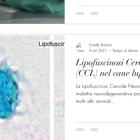
Estrella Bolzon
4 set 2021
Tempo di lettura:
Lipofuscinosi Ce
(CCL) nel cane lu
La Lipofuscinosi Ceroide Neur
malattia neurodegenerativa pr
molti altri animali...