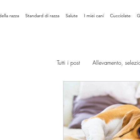
della razza
Standard di razza
Salute
I miei cani
Cucciolate
G
Tutti i post
Allevamento, selezi
Toelettatura, igiene e cura
Erboristeria: piante ed erbe