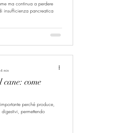
Ù
fame ma continua a perdere
NTE
di insufficienza pancreatica
 4 min
l cane: come
 importante perché produce,
 digestivi, permettendo