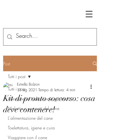
Post
Tutti i post
Estrella Bolzon
Tutti i post
13 lug 2021
Tempo di lettura: 4 min
Kit di pronto soccorso: cosa
Allevamento, selezione e genetica
deve contenere!
Malattie e parassiti del cane
L'alimentazione del cane
Toelettatura, igiene e cura
Viaggiare con il cane