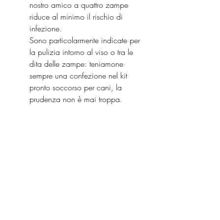
nostro amico a quattro zampe 
riduce al minimo il rischio di 
infezione.
Sono particolarmente indicate per 
la pulizia intorno al viso o tra le 
dita delle zampe: teniamone 
sempre una confezione nel kit 
pronto soccorso per cani, la 
prudenza non è mai troppa.
Museruola in tessuto
Può servire se il vostro cane è 
particolarmente agitato o 
aggressivo, per facilitare le 
operazioni di primo soccorso.
Alcuni farmaci possono essere inseriti 
nell’armadietto dei medicinali dei nostri 