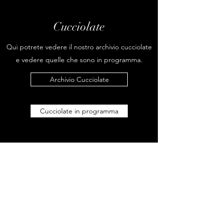
Cucciolate
Qui potrete vedere il nostro archivio cucciolate
e vedere quelle che sono in programma.
Archivio Cucciolate
Cucciolate in programma
Estrella Bolzon
BLZSRL92P52L682Q
Estre_92@libero.it