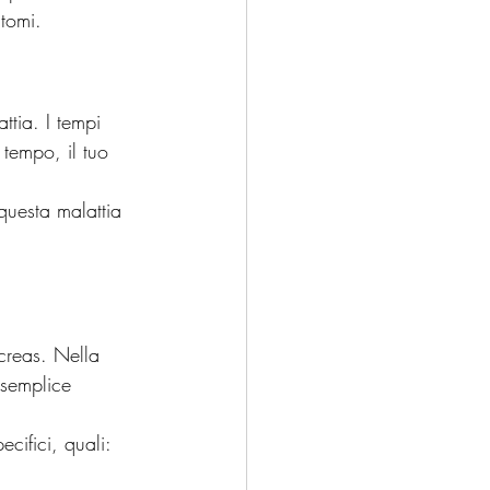
ntomi.
ttia. I tempi 
 tempo, il tuo 
 questa malattia 
creas. Nella 
 semplice 
ecifici, quali: