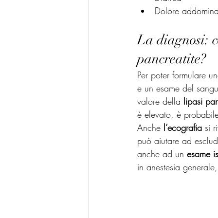
Dolore addomina
La diagnosi: c
pancreatite?
Per poter formulare un
e un esame del sangue
valore della 
lipasi pa
è elevato, è probabil
Anche 
l’ecografia
 si 
può aiutare ad esclude
anche ad un 
esame is
in anestesia generale