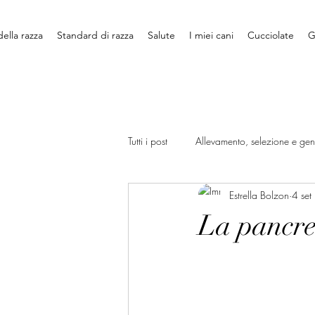
della razza
Standard di razza
Salute
I miei cani
Cucciolate
G
Tutti i post
Allevamento, selezione e gen
Estrella Bolzon
4 se
Viaggiare con il cane
Educazion
La pancrea