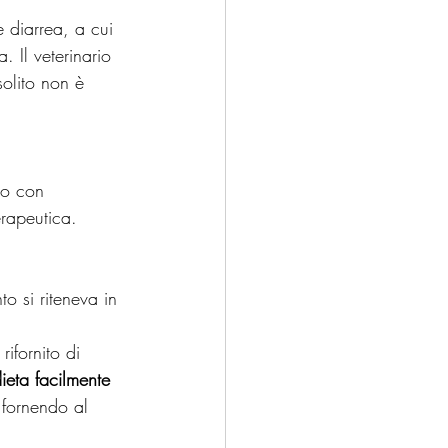
e diarrea, a cui 
. Il veterinario 
solito non è 
to con 
erapeutica.
o si riteneva in 
ifornito di 
ieta facilmente 
 fornendo al 