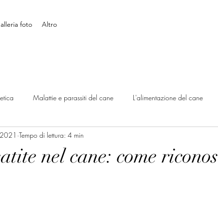
alleria foto
Altro
etica
Malattie e parassiti del cane
L'alimentazione del cane
t 2021
Tempo di lettura: 4 min
e e Addestramento
Erboristeria: piante ed erbe
Salute
tite nel cane: come riconos