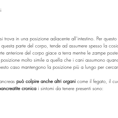
i
i trova in una posizione adiacente all’intestino. Per questo
n questa parte del corpo, tende ad assumere spesso la cosi
arte anteriore del corpo giace a terra mentre le zampe poste
una posizione molto simile a quella che i cani assumono quan
uesto caso mantengono la posizione più a lungo per cercare
ancreas 
può colpire anche altri organi
 come il fegato, il cu
pancreatite cronica 
i sintomi da tenere presenti sono: