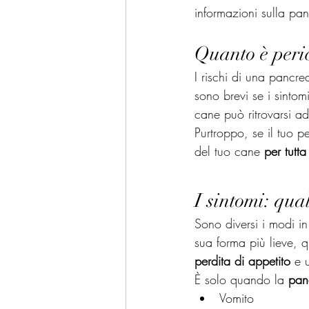
informazioni sulla pan
Quanto è peric
I rischi di una pancre
sono brevi se i sintom
cane può ritrovarsi add
Purtroppo, se il tuo p
del tuo cane 
per tutta
I sintomi: qua
Sono diversi i modi i
sua forma più lieve, q
perdita di appetito
 e 
È solo quando la 
pan
Vomito