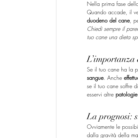
Nella prima fase dell
Quando accade, il vet
duodeno del cane
, p
Chiedi sempre il parer
tuo cane una dieta sp
L’importanza d
Se il tuo cane ha la p
sangue
. Anche 
effett
se il tuo cane soffre 
esservi altre 
patologie
La prognosi: s
Ovviamente le possibi
dalla gravità della m