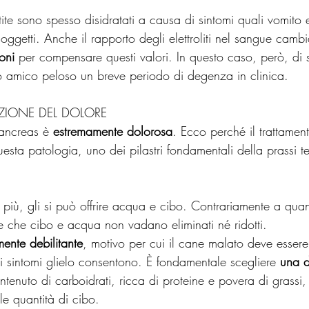
ite sono spesso disidratati a causa di sintomi quali vomito 
ggetti. Anche il rapporto degli elettroliti nel sangue cambia
ioni
 per compensare questi valori. In questo caso, però, di 
tuo amico peloso un breve periodo di degenza in clinica.
UZIONE DEL DOLORE
ancreas è 
estremamente dolorosa
. Ecco perché il trattamen
esta patologia, uno dei pilastri fondamentali della prassi t
più, gli si può offrire acqua e cibo. Contrariamente a quant
ne che cibo e acqua non vadano eliminati né ridotti.
ente debilitante
, motivo per cui il cane malato deve essere r
 sintomi glielo consentono. È fondamentale scegliere 
una d
tenuto di carboidrati, ricca di proteine ​​e povera di grassi,
le quantità di cibo.