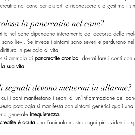
creatite nel cane per aiutarti a riconoscere e a gestirne i si
olosa la pancreatite nel cane?
atite nel cane dipendono interamente dal decorso della mala
i sono lievi. Se invece i sintomi sono severi e perdurano nel
irittura in pericolo di vita.
et si ammala di 
pancreatite cronica
, dovrai fare i conti con
 la sua vita
.
li segnali devono mettermi in allarme?
n cui i cani manifestano i segni di un’infiammazione del pan
uesta patologia si manifesta con sintomi generici quali una
una generale 
irrequietezza
.
creatite è acuta
 che l’animale mostra segni più evidenti e sp