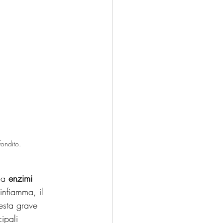
fondito.
ia 
enzimi 
infiamma, il 
esta grave 
ipali 