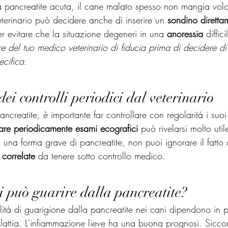
a pancreatite acuta, il cane malato spesso non mangia volo
erinario può decidere anche di inserire un 
sondino diretta
er evitare che la situazione degeneri in una 
anoressia
 diffic
e del tuo medico veterinario di fiducia prima di decidere di 
ecifica.
ei controlli periodici dal veterinario
ancreatite, è importante far controllare con regolarità i suoi
uare periodicamente esami ecografici
 può rivelarsi molto uti
di una forma grave di pancreatite, non puoi ignorare il fatto
 correlate
 da tenere sotto controllo medico.
i può guarire dalla pancreatite?
lità di guarigione dalla pancreatite nei cani dipendono in 
alattia. L'infiammazione lieve ha una buona prognosi. Sicc