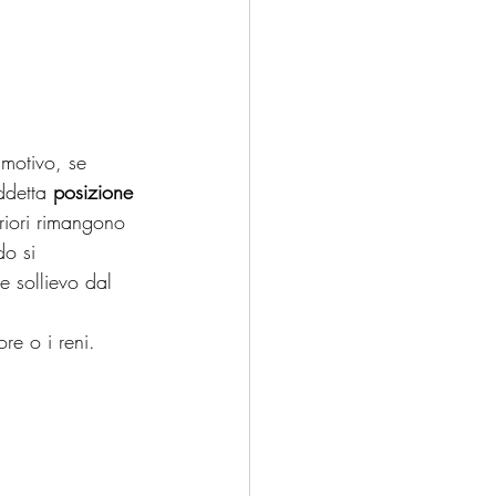
 motivo, se 
ddetta 
posizione 
riori rimangono 
do si 
 sollievo dal 
ore o i reni.