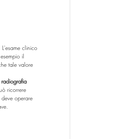
 
. L'esame clinico 
esempio il 
che tale valore 
 
radiografia
uò ricorrere 
si deve operare 
ave.