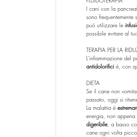
FLUIDOTERAPIA
I cani con la pancreat
sono frequentemente so
può utilizzare le 
infus
possibile evitare al 
TERAPIA PER LA RID
L'infiammazione del p
antidolorifici 
è, con qu
DIETA
Se il cane non vomita 
passato, oggi si ritie
La malattia è 
estremam
energia, non appena i
digeribile
, a basso con
cane ogni volta picco