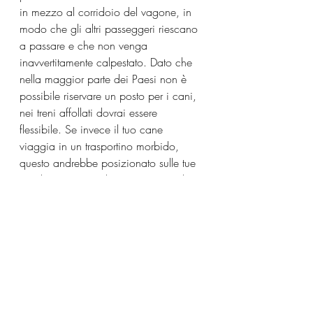
in mezzo al corridoio del vagone, in 
modo che gli altri passeggeri riescano 
a passare e che non venga 
inavvertitamente calpestato. Dato che 
nella maggior parte dei Paesi non è 
possibile riservare un posto per i cani, 
nei treni affollati dovrai essere 
flessibile. Se invece il tuo cane 
viaggia in un trasportino morbido, 
questo andrebbe posizionato sulle tue 
gambe, oppure sul pavimento o sul 
sedile libero di fianco al tuo.
Inoltre per viaggiare più sereno fai in 
modo che il cane faccia il suo ultimo 
pasto circa 12 ore prima della 
partenza, così che non debba fare i 
suoi bisogni proprio durante il 
viaggio. Prima di salire sul treno 