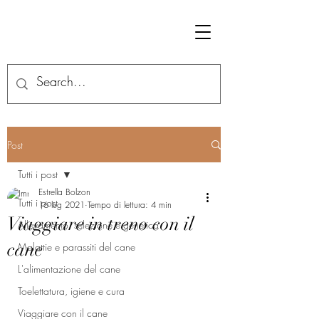
Post
Tutti i post
Estrella Bolzon
Tutti i post
16 lug 2021
Tempo di lettura: 4 min
Viaggiare in treno con il
Allevamento, selezione e genetica
cane
Malattie e parassiti del cane
L'alimentazione del cane
Toelettatura, igiene e cura
Viaggiare con il cane