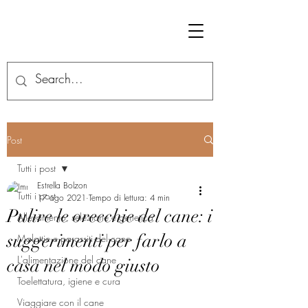
Post
Tutti i post
Estrella Bolzon
Tutti i post
17 ago 2021
Tempo di lettura: 4 min
Pulire le orecchie del cane: i
Allevamento, selezione e genetica
suggerimenti per farlo a
Malattie e parassiti del cane
L'alimentazione del cane
casa nel modo giusto
Toelettatura, igiene e cura
Viaggiare con il cane